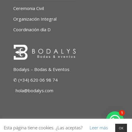
Ceremonia Civil
Organización Integral
Coordinación día D
Bodalys – Bodas & Eventos
✆ (+34) 620 06 98 74
hola@bodalys.com
1
Esta página tiene cookies. ¿Las aceptas?
Leer más
❤ Hecho con amor por Bodalys ... ❤ Ⓒ 2019
OK