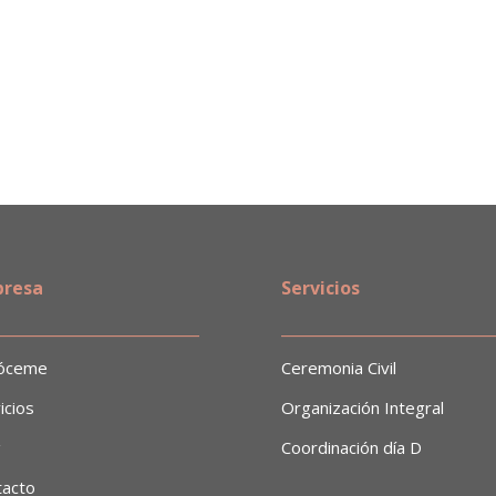
resa
Servicios
___________________________
___________________________
óceme
Ceremonia Civil
icios
Organización Integral
g
Coordinación día D
tacto