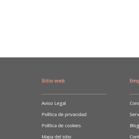
Sitio web
Emp
______________________________
​___
Aviso Legal
Con
Política de privacidad
Serv
Política de cookies
Blo
Mapa del sitio
Con