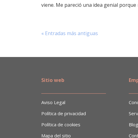
viene. Me pareció una idea genial porque n
« Entradas más antiguas
Sitio web
Emp
______________________________
​___
Aviso Legal
Con
Política de privacidad
Serv
Política de cookies
Blo
Mapa del sitio
Con