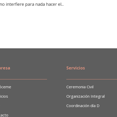
o interfiere para nada hacer el...
resa
Servicios
___________________________
___________________________
óceme
Ceremonia Civil
icios
Organización Integral
g
Coordinación día D
tacto